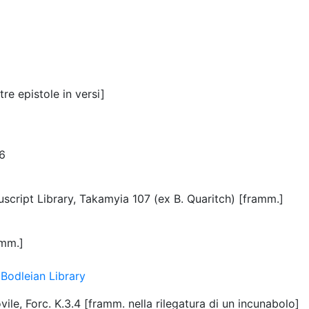
re epistole in versi]
6
ript Library, Takamyia 107 (ex B. Quaritch) [framm.]
amm.]
 Bodleian Library
ile, Forc. K.3.4 [framm. nella rilegatura di un incunabolo]