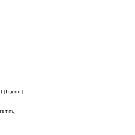
3) [framm.]
[framm.]