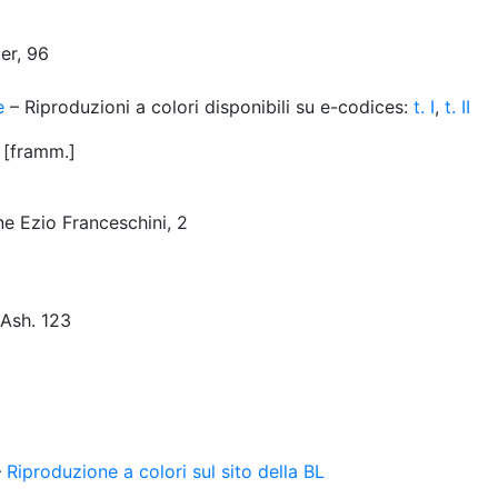
er, 96
e
– Riproduzioni a colori disponibili su e-codices:
t. I
,
t. II
 [framm.]
ne Ezio Franceschini, 2
 Ash. 123
–
Riproduzione a colori sul sito della BL