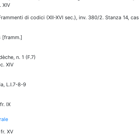
. XIV
rammenti di codici (XII-XVI sec.), inv. 380/2. Stanza 14, cas
8 [framm.]
èche, n. 1 (F.7)
ec. XIV
a, L.I.7-8-9
r. IX
rale
fr. XV