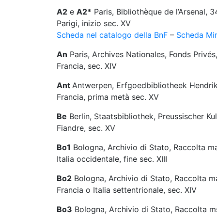
A2
e
A2*
Paris, Bibliothèque de l’Arsenal,
Parigi, inizio sec. XV
Scheda nel catalogo della BnF
–
Scheda Mir
An
Paris, Archives Nationales, Fonds Privés
Francia, sec. XIV
Ant
Antwerpen, Erfgoedbibliotheek Hendrik
Francia, prima metà sec. XV
Be
Berlin, Staatsbibliothek, Preussischer Ku
Fiandre, sec. XV
Bo1
Bologna, Archivio di Stato, Raccolta mano
Italia occidentale, fine sec. XIII
Bo2
Bologna, Archivio di Stato, Raccolta man
Francia o Italia settentrionale, sec. XIV
Bo3
Bologna, Archivio di Stato, Raccolta ms