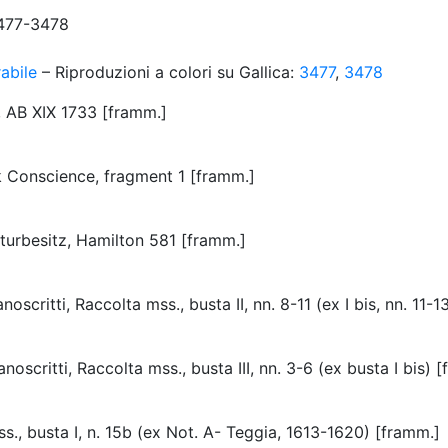
 3477-3478
abile
– Riproduzioni a colori su Gallica:
3477
,
3478
, AB XIX 1733 [framm.]
 Conscience, fragment 1 [framm.]
lturbesitz, Hamilton 581 [framm.]
scritti, Raccolta mss., busta II, nn. 8-11 (ex I bis, nn. 11-1
oscritti, Raccolta mss., busta III, nn. 3-6 (ex busta I bis) 
s., busta I, n. 15b (ex Not. A- Teggia, 1613-1620) [framm.]